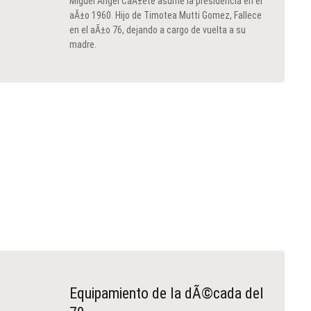
Miguel Ãngel CaÃ±ete asume la presidencia en el
aÃ±o 1960. Hijo de Timotea Mutti Gomez, Fallece
en el aÃ±o 76, dejando a cargo de vuelta a su
madre.
Equipamiento de la dÃ©cada del