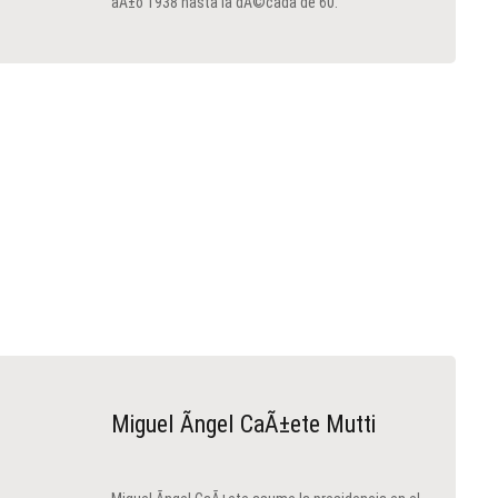
aÃ±o 1938 hasta la dÃ©cada de 60.
Miguel Ãngel CaÃ±ete Mutti